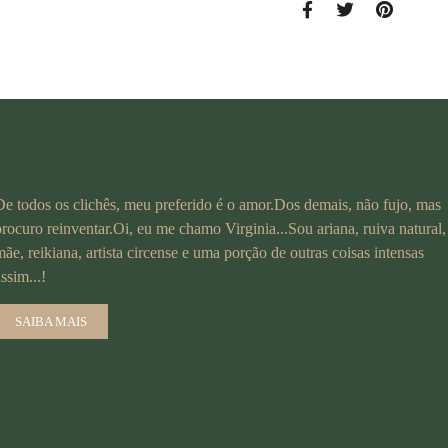
De todos os clichês, meu preferido é o amor.Dos demais, não fujo, mas
procuro reinventar.Oi, eu me chamo Virginia...Sou ariana, ruiva natural,
mãe, reikiana, artista circense e uma porção de outras coisas intensas
assim...!
SAIBA MAIS