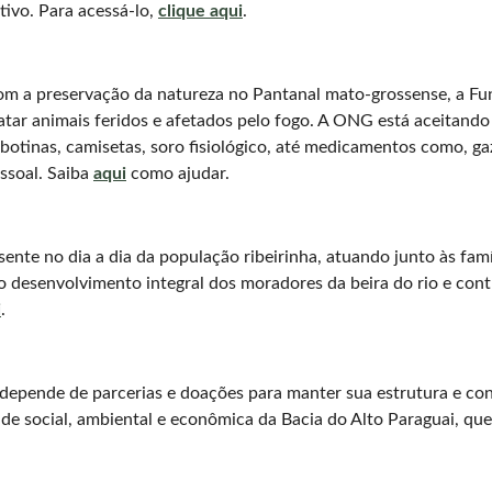
tivo. Para acessá-lo,
clique aqui
.
om a preservação da natureza no Pantanal mato-grossense, a F
gatar animais feridos e afetados pelo fogo. A ONG está aceitand
 botinas, camisetas, soro fisiológico, até medicamentos como, g
ssoal. Saiba
aqui
como ajudar.
ente no dia a dia da população ribeirinha, atuando junto às famí
 desenvolvimento integral dos moradores da beira do rio e contr
i
.
depende de parcerias e doações para manter sua estrutura e co
ade social, ambiental e econômica da Bacia do Alto Paraguai, que