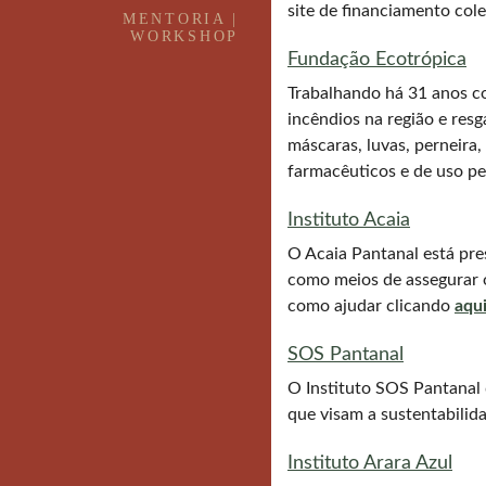
site de financiamento cole
MENTORIA |
WORKSHOP
Fundação Ecotrópica
Trabalhando há 31 anos c
incêndios na região e res
máscaras, luvas, perneira,
farmacêuticos e de uso pe
Instituto Acaia
O Acaia Pantanal está pres
como meios de assegurar o
como ajudar clicando
aqu
SOS Pantanal
O Instituto SOS Pantanal 
que visam a sustentabilid
Instituto Arara Azul