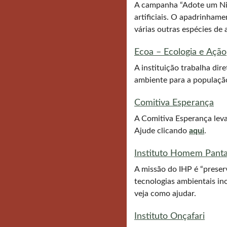
A campanha “Adote um Ninh
artificiais. O apadrinham
várias outras espécies d
Ecoa – Ecologia e Ação
A instituição trabalha di
ambiente para a população
Comitiva Esperança
A Comitiva Esperança leva
Ajude clicando
aqui
.
Instituto Homem Panta
A missão do IHP é “preser
tecnologias ambientais in
veja como ajudar.
Instituto Onçafari