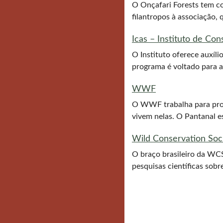
O Onçafari Forests tem c
filantropos à associação, 
Icas – Instituto de Co
O Instituto oferece auxíli
programa é voltado para 
WWF
O WWF trabalha para prot
vivem nelas. O Pantanal e
Wild Conservation Soci
O braço brasileiro da WC
pesquisas científicas sobr