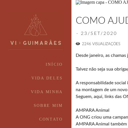
COMO AJU
23/SET/2020
2246
VISUALIZAÇÕES
Desde janeiro, as chamas 
INÍCIO
Talvez não seja sua obrigaç
VIDA DELES
A responsabilidade social
na montagem de um novo ce
VIDA MINHA
Seguem, aqui, links das O
SOBRE MIM
AMPARA Animal
A ONG criou uma campanha
CONTATO
AMPARA Animal também est