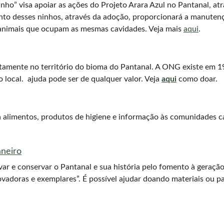
o” visa apoiar as ações do Projeto Arara Azul no Pantanal, at
ento desses ninhos, através da adoção, proporcionará a manuten
e animais que ocupam as mesmas cavidades. Veja mais
aqui
.
retamente no território do bioma do Pantanal. A ONG existe em 1
 local. ajuda pode ser de qualquer valor. Veja
aqui
como doar.
 alimentos, produtos de higiene e informação às comunidades c
neiro
var e conservar o Pantanal e sua história pelo fomento à geraç
ovadoras e exemplares”. É possível ajudar doando materiais ou p