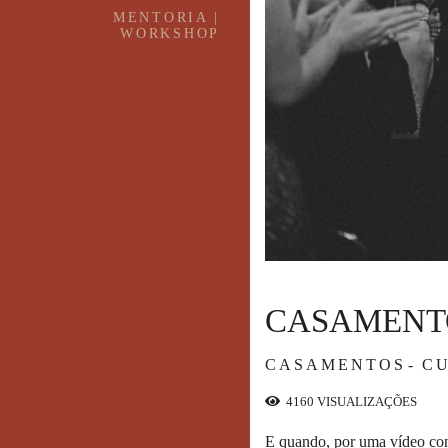
MENTORIA |
WORKSHOP
CASAMENT
CASAMENTOS
CU
4160
VISUALIZAÇÕES
E quando, por uma vídeo con