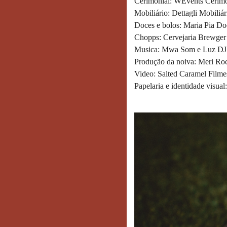
Cerimonial: WEvents Cerimo
Mobiliário: Dettagli Mobiliá
Doces e bolos: Maria Pia Do
Chopps: Cervejaria Brewger
Musica: Mwa Som e Luz DJ
Produção da noiva: Meri Ro
Video: Salted Caramel Filme
Papelaria e identidade visua