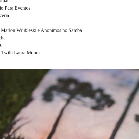
nial
rio Para Eventos
ceria
 Marlon Wrubleski e Anonimos no Samba
cha
s
l: Twilli Laura Moura