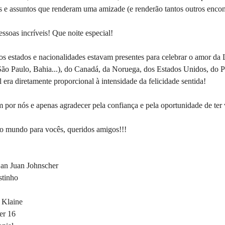
 e assuntos que renderam uma amizade (e renderão tantos outros encont
ssoas incríveis! Que noite especial!
s estados e nacionalidades estavam presentes para celebrar o amor da 
São Paulo, Bahia...), do Canadá, da Noruega, dos Estados Unidos, do 
al era diretamente proporcional à intensidade da felicidade sentida!
m por nós e apenas agradecer pela confiança e pela oportunidade de ter 
 do mundo para vocês, queridos amigos!!!
San Juan Johnscher
stinho
 Klaine
er 16