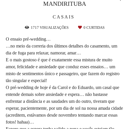
MANDIRITUBA
CASAIS
1717
VISUALIZAÇÕES
0
CURTIDAS
O ensaio pré-wedding…
…no meio da correria dos últimos detalhes do casamento, um
dia de fuga para relaxar, namorar, amar…
E o mais gostoso é que é exatamente essa mistura de muito
amor, felicidade e ansiedade que conduz esses ensaios… um
misto de sentimentos único e passageiro, que fazem do registro
tão singular e especial!
O pré-wedding de hoje é da Carol e do Eduardo, um casal que
entende demais sobre ansiedade e espera… não bastasse
enfrentar a distância e as saudades um do outro, tiveram que
esperar, pacientemente, por um dia de sol na nossa amada cidade
(acreditem, estávamos desde novembro tentando marcar essas
fotos! hahaa)…
Espero que a espera tenha valido a pena e vocês estejam tão