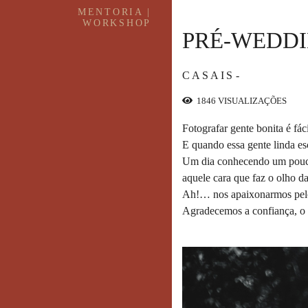
MENTORIA |
WORKSHOP
PRÉ-WEDDI
CASAIS
1846
VISUALIZAÇÕES
Fotografar gente bonita é fá
E quando essa gente linda e
Um dia conhecendo um pouco 
aquele cara que faz o olho d
Ah!… nos apaixonarmos pelo r
Agradecemos a confiança, o pa