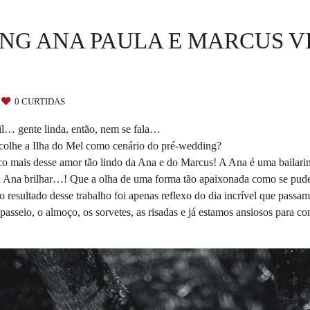
NG ANA PAULA E MARCUS VIN
0
CURTIDAS
cil… gente linda, então, nem se fala…
scolhe a Ilha do Mel como cenário do pré-wedding?
mais desse amor tão lindo da Ana e do Marcus! A Ana é uma bailarina,
a Ana brilhar…! Que a olha de uma forma tão apaixonada como se pudesse
esultado desse trabalho foi apenas reflexo do dia incrível que passam
sseio, o almoço, os sorvetes, as risadas e já estamos ansiosos para con